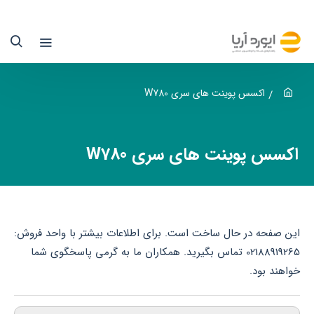
کسس
وینت
ای
ری
اکسس پوینت های سری W780
W78
سکالانس
اکسس پوینت های سری W780
یمنس
یوردآریا
این صفحه در حال ساخت است. برای اطلاعات بیشتر با واحد فروش:
ماینده
02188919265 تماس بگیرید. همکاران ما به گرمی پاسخگوی شما
خواهند بود.
یمنس
ر