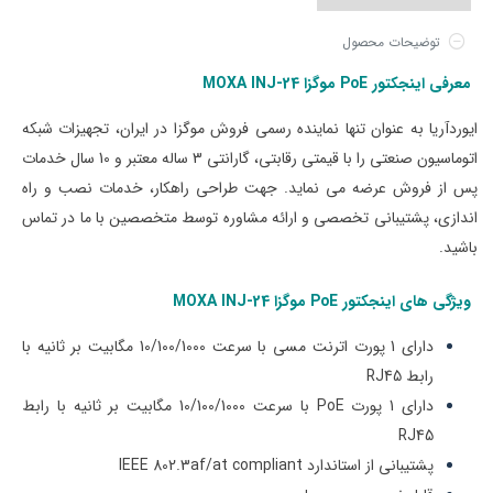
توضیحات محصول
معرفی اینجکتور PoE موگزا MOXA INJ-24
ایوردآریا به عنوان تنها نماینده رسمی فروش موگزا در ایران، تجهیزات شبکه
اتوماسیون صنعتی را با قیمتی‌ رقابتی، گارانتی 3 ساله معتبر و 10 سال خدمات
پس از فروش عرضه می نماید. جهت طراحی راهکار، خدمات نصب و راه
اندازی، پشتیبانی تخصصی و ارائه مشاوره توسط متخصصین با ما در تماس
باشید.
ویژگی های ا
ینجکتور PoE موگزا MOXA INJ-24
دارای 1 پورت اترنت مسی با سرعت 10/100/1000 مگابیت بر ثانیه با
رابط RJ45
دارای 1 پورت PoE با سرعت 10/100/1000 مگابیت بر ثانیه با رابط
RJ45
پشتیبانی از استاندارد IEEE 802.3af/at compliant