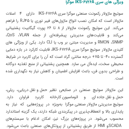
ویژگی های سری
IKS-6726A
موگزا
سوئیچ ماژولار رکمونت صنعتی موگزا سری
IKS-6726A
دارای 4 اسلات
ماژولار است که امکان نصب انواع ماژول‌های فیبر نوری یا
RJ45
را فراهم
می‌کند. این سوئیچ رکمونت ماژولار از 8 تا 26 پورت گیگابیت پشتیبانی
می‌کند و قابلیت‌های مدیریتی پیشرفته‌ای از جمله
VLAN
،
QoS
،
SNMP
،
RMON
و مدیریت مبتنی بر وب یا
CLI
دارد. یکی از ویژگی های
کلیدی ماژولار
سوئیچ موگزا سری
IKS-6726A
، قابلیت کارکرد در بازه دمایی
گسترده 40- تا 75+ درجه سانتی گراد است که آن را برای کاربرد در شرایط
محیطی سخت، ایده‌آل می سازد.
همچنین پشتیبانی از منبع تغذیه دوگانه
و طراحی بدون فن، باعث افزایش اطمینان و کاهش نیاز به نگهداری شده
است.
این ماژولار سوئیچ صنعتی در صنایعی نظیر
حمل و نقل دریایی
،
ریلی
،
حمل و نقل جاده ای
و
اتوماسیون کارخانه
کاربرد فراوان دارد.
سوئیچ مدیریتی ماژولار صنعتی موگزا
به‌ویژه در پروژه‌هایی که نیاز به
پایداری بالا و انعطاف‌پذیری در پیکربندی شبکه دارند، یک گزینه استاندارد
محسوب می‌شود. در پروژه‌های بزرگ نیز، امکان ادغام با سیستم‌های
SCADA
و
HMI
از طریق پشتیبانی از پروتکل‌های صنعتی باعث می‌شود.