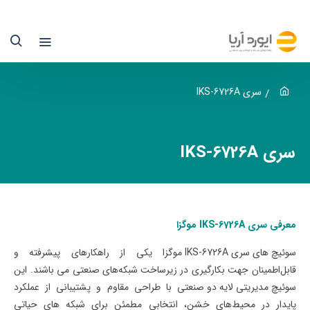
ری
IKS
6726
وگزا
سری IKS-6726A
یوردآریا
سری IKS-6726A
نها
ماینده
سمی
معرفی سری IKS-6726A موگزا
وگزا
سوئیچ های سری
IKS-6726A
موگزا
یکی از راهکارهای پیشرفته و
قابل‌اطمینان جهت بکارگیری در
زیرساخت شبکه‌های صنعتی
می باشند. این
ر
سوئیچ مدیریتی لایه دو صنعتی
با طراحی مقاوم و پشتیبانی از عملکرد
یران
پایدار در محیط‌های خشن، انتخابی مطمئن برای شبکه های حیاتی