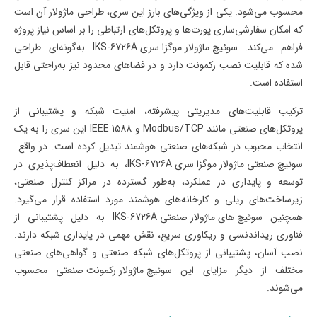
محسوب می‌شود. یکی از ویژگی‌های بارز این سری، طراحی ماژولار آن است
که امکان سفارشی‌سازی پورت‌ها و پروتکل‌های ارتباطی را بر اساس نیاز پروژه
فراهم می‌کند.
سوئیچ ماژولار موگزا سری
IKS-6726A
به‌گونه‌ای طراحی
شده که قابلیت نصب رکمونت دارد و در فضاهای محدود نیز به‌راحتی قابل
استفاده است.
ترکیب قابلیت‌های مدیریتی پیشرفته، امنیت شبکه و پشتیبانی از
پروتکل‌های صنعتی مانند
Modbus/TCP
و
IEEE 1588
این سری را به یک
انتخاب محبوب در شبکه‌های صنعتی هوشمند تبدیل کرده است. در واقع
سوئیچ صنعتی ماژولار موگزا سری
IKS-6726A
، به دلیل انعطاف‌پذیری در
توسعه و پایداری در عملکرد، به‌طور گسترده در مراکز کنترل صنعتی،
زیرساخت‌های ریلی و کارخانه‌های هوشمند مورد استفاده قرار می‌گیرد.
همچنین
سوئیچ های ماژولار صنعتی
IKS-6726A
به دلیل پشتیبانی از
فناوری ریداندنسی و ریکاوری سریع، نقش مهمی در پایداری شبکه دارند.
نصب آسان، پشتیبانی از پروتکل‌های شبکه صنعتی و گواهی‌های صنعتی
مختلف از دیگر مزایای این
سوئیچ ماژولار رکمونت صنعتی
محسوب
می‌شوند
.