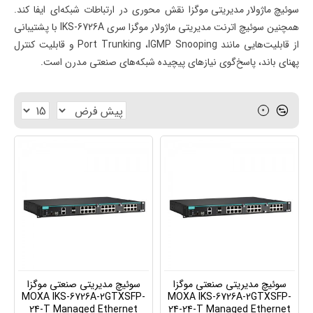
سوئیچ ماژولار مدیریتی موگزا
نقش محوری در ارتباطات شبکه‌ای ایفا کند.
همچنین
سوئیچ اترنت مدیریتی ماژولار موگزا
سری
IKS-6726A
با پشتیبانی
از قابلیت‌هایی مانند
IGMP Snooping
،
Port Trunking
و قابلیت کنترل
پهنای باند، پاسخ‌گوی نیازهای پیچیده شبکه‌های صنعتی مدرن است
.
0
سوئیچ مدیریتی صنعتی موگزا
سوئیچ مدیریتی صنعتی موگزا
MOXA IKS-6726A-2GTXSFP-
MOXA IKS-6726A-2GTXSFP-
24-T Managed Ethernet
24-24-T Managed Ethernet