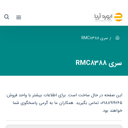
ری
RMC838
اگدکام
یمنس
سری RMC8388
یوردآریا
سری RMC8388
ماینده
یمنس
ر
این صفحه در حال ساخت است. برای اطلاعات بیشتر با واحد فروش:
یران
02188919265 تماس بگیرید. همکاران ما به گرمی پاسخگوی شما
خواهند بود.