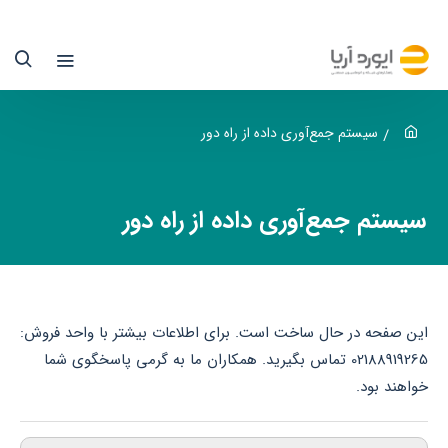
یستم
مع‌آوری
اده
ز
سیستم جمع‌آوری داده از راه دور
اه
ور
سیستم جمع‌آوری داده از راه دور
کسکام
یوردآریا
این صفحه در حال ساخت است. برای اطلاعات بیشتر با واحد فروش:
ماینده
02188919265 تماس بگیرید. همکاران ما به گرمی پاسخگوی شما
خواهند بود.
کسکام
ر