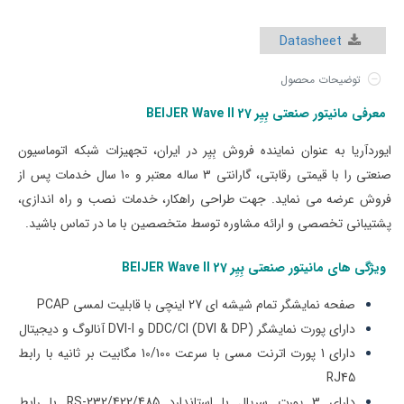
Datasheet
توضیحات محصول
معرفی مانیتور صنعتی بِیِر BEIJER Wave II
27
ایوردآریا به عنوان نماینده فروش بِیِر در ایران، تجهیزات شبکه اتوماسیون
صنعتی را با قیمتی‌ رقابتی، گارانتی 3 ساله معتبر و 10 سال خدمات پس از
فروش عرضه می نماید. جهت طراحی راهکار، خدمات نصب و راه اندازی،
پشتیبانی تخصصی و ارائه مشاوره توسط متخصصین با ما در تماس باشید.
ویژگی های
مانیتور صنعتی بِیِر BEIJER Wave II 27
صفحه نمایشگر تمام شیشه ای 27 اینچی با قابلیت لمسی PCAP
دارای پورت نمایشگر DDC/CI (DVI & DP) و DVI-I آنالوگ و دیجیتال
دارای 1 پورت اترنت مسی با سرعت 10/100 مگابیت بر ثانیه با رابط
RJ45
دارای 3 پورت سریال با استاندارد RS-232/422/485 با رابط