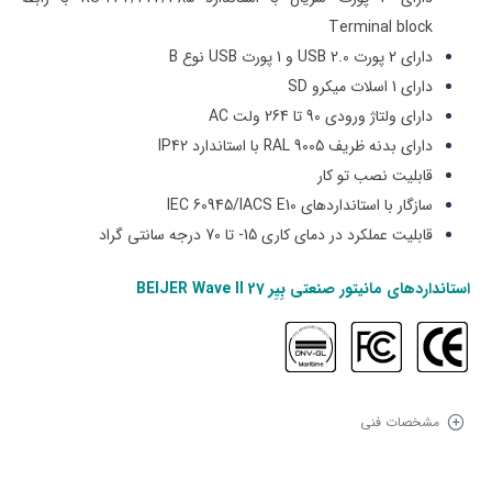
Terminal block
دارای 2 پورت USB 2.0 و 1 پورت USB نوع B
دارای 1 اسلات میکرو SD
دارای ولتاژ ورودی 90 تا 264 ولت AC
دارای بدنه ظریف
RAL 9005
با استاندارد IP42
قابلیت نصب تو کار
سازگار با استانداردهای
IEC 60945/IACS E10
قابلیت عملکرد در دمای کاری 15- تا 70 درجه سانتی گراد
استانداردهای
مانیتور صنعتی بِیِر BEIJER Wave II 27
مشخصات فنی