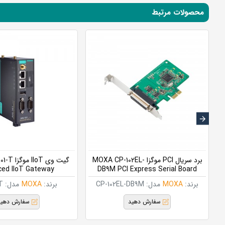
محصولات مرتبط
MOX
برد سریال PCI موگزا MOXA CP-102EL-
گیت وی oT
ed IIoT Gateway
DB9M PCI Express Serial Board
برند:
MOXA
مدل:
CP-102EL-DB9M
برند:
MOXA
مدل:
T
سفارش دهید
سفارش دهی