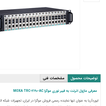
یوردآریا
نها
ماینده
سمی
وگزا
ر
یران
توضیحات محصول
مشخصات فنی
معرفی ماژول اترنت به فیبر نوری موگزا MOXA
TRC-2190-AC