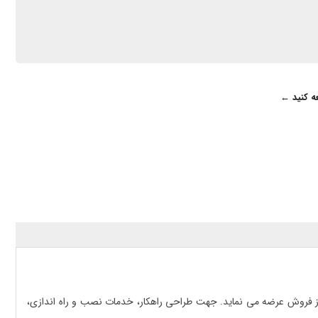
عه کنید ←
گزا در ایران، تجهیزات شبکه اتوماسیون صنعتی را با قیمتی‌ رقابتی، گارانتی 3 ساله معتبر و 10 سال خدمات پس از فروش عرضه می نماید. جهت طراحی راهکار، خدمات نصب و راه اندازی،