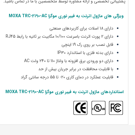
پشتیبانی تخصصی و ارائه مشاوره توسط متخصصین با ما در تماس باشید.
ویژگی های
ماژول اترنت به فیبر نوری موگزا MOXA
TRC-2190-AC
دارای 18 اسلات برای کاربردهای صنعتی
دارای 2 پورت اترنت باسرعت 10/100 مگابیت بر ثانیه با رابط RJ45
قابل نصب بر روی رک 19 اینچی
دارای بدنه فلزی با استاندارد IP30
دارای دو ورودی برق افزونه با ولتاژ 110 تا 240 ولت AC
با قابلیت محافظت در برابر جریان بیش از حد
قابلیت عملکرد در دمای کاری 20- تا 55 درجه سانتی گراد
استانداردهای
ماژول اترنت به فیبر نوری موگزا MOXA
TRC-2190-AC