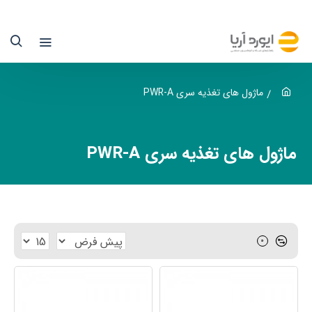
اژول
ای
غذیه
ری
ماژول های تغذیه سری PWR-A
PWR
ماژول های تغذیه سری PWR-A
وگزا
یوردآریا
0
نها
ماینده
سمی