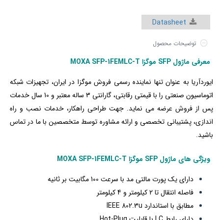
Datasheet
توضیحات محصول
معرفی ماژول SFP موگزا MOXA SFP-1FEMLC-T
ایوردآریا به عنوان تنها نماینده رسمی فروش موگزا در ایران، تجهیزات شبکه
اتوماسیون صنعتی را با قیمتی‌ رقابتی، گارانتی 3 ساله معتبر و 10 سال خدمات
پس از فروش عرضه می نماید. جهت طراحی راهکار، خدمات نصب و راه
اندازی، پشتیبانی تخصصی و ارائه مشاوره توسط متخصصین با ما در تماس
باشید.
ویژگی های
ماژول SFP موگزا MOXA SFP-1FEMLC-T
دارای یک پورت مالتی مد با سرعت 100 مگابیت بر ثانیه
فاصله انتقال تا 2 کیلومتر و 4 کیلومتر
مطابق با استاندارد IEEE 802.3u
دارای رابط LC با قابلیت Hot-Plug