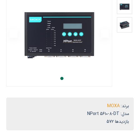
یوردآریا
نها
ماینده
سمی
وگزا
ر
یران
برند:
MOXA
مدل:
NPort 5610-8-DT
بازدیدها 572