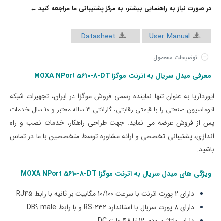
در صورت نیاز به راهنمایی بیشتر، به مرکز پشتیبانی ما مراجعه کنید ←
Datasheet
User Manual
توضیحات محصول
معرفی مبدل سریال به اترنت موگزا MOXA NPort 5610-8-DT
ایوردآریا به عنوان تنها نماینده رسمی فروش موگزا در ایران، تجهیزات شبکه
اتوماسیون صنعتی را با قیمتی‌ رقابتی، گارانتی 3 ساله معتبر و 10 سال خدمات
پس از فروش عرضه می نماید. جهت طراحی راهکار، خدمات نصب و راه
اندازی، پشتیبانی تخصصی و ارائه مشاوره توسط متخصصین با ما در تماس
باشید.
ویژگی های
مبدل سریال به اترنت موگزا MOXA
-DT
5610-8
NPort
دارای 2 پورت اترنت با سرعت 10/100 مگابیت بر ثانیه با رابط RJ45
دارای 8 پورت سریال با استاندارد RS-232 و با رابط DB9 male
دارای ولتاژ ورودی 12 تا 48 ولت DC