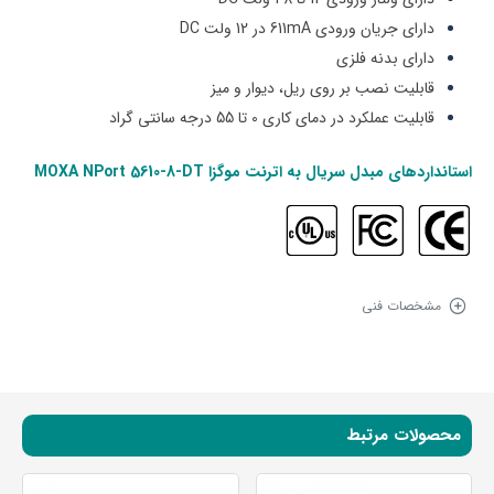
دارای جریان ورودی 611mA در 12 ولت DC
دارای بدنه فلزی
قابلیت نصب بر روی ریل، دیوار و میز
قابلیت عملکرد در دمای کاری 0 تا 55 درجه سانتی گراد
استانداردهای
مبدل سریال به اترنت موگزا MOXA
-DT
5610-8
NPort
مشخصات فنی
محصولات مرتبط