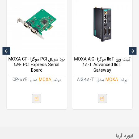
گیت وی IIoT موگزا MOXA AIG-
برد سریال PCI موگزا MOXA CP-
102E PCI Express Serial
101-T Advanced IIoT
Board
Gateway
برند:
MOXA
مدل:
AIG-101-T
برند:
MOXA
مدل:
CP-102E
ایورد آریا