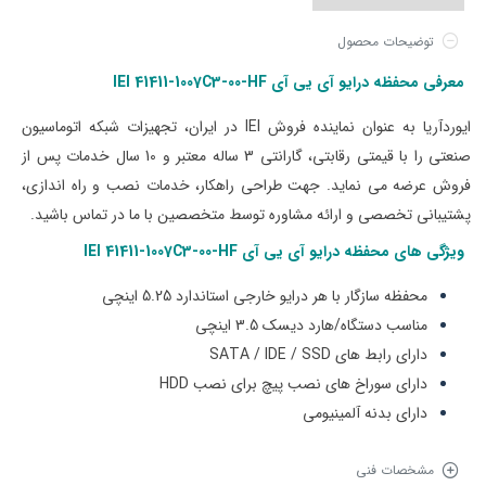
توضیحات محصول
معرفی محفظه درایو آی یی آی IEI
41411-1007C3-00-HF
ایوردآریا به عنوان نماینده فروش IEI در ایران، تجهیزات شبکه اتوماسیون
صنعتی را با قیمتی‌ رقابتی، گارانتی 3 ساله معتبر و 10 سال خدمات پس از
فروش عرضه می نماید. جهت طراحی راهکار، خدمات نصب و راه اندازی،
پشتیبانی تخصصی و ارائه مشاوره توسط متخصصین با ما در تماس باشید.
ویژگی های
محفظه درایو آی یی آی IEI
41411-1007C3-00-HF
محفظه سازگار با هر درایو خارجی استاندارد 5.25 اینچی
مناسب دستگاه/هارد دیسک 3.5 اینچی
دارای رابط های
SATA / IDE / SSD
دارای سوراخ های نصب پیچ برای نصب HDD
دارای بدنه آلمینیومی
مشخصات فنی