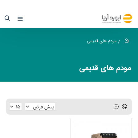
ودم
ای
دیمی
سترمو
مودم های قدیمی
یوردآریا
مودم های قدیمی
ماینده
سترمو
ر
0
یران