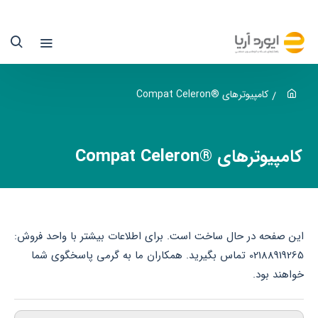
امپیوترهای
®Compat
Celero
کسکام
کامپیوترهای ®Compat Celeron
یوردآریا
کامپیوترهای ®Compat Celeron
ماینده
کسکام
ر
این صفحه در حال ساخت است. برای اطلاعات بیشتر با واحد فروش:
یران
02188919265 تماس بگیرید. همکاران ما به گرمی پاسخگوی شما
خواهند بود.