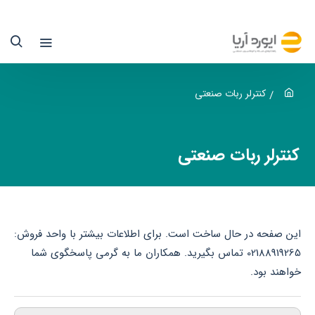
نترلر
بات
نعتی
کسکام
کنترلر ربات صنعتی
یوردآریا
کنترلر ربات صنعتی
ماینده
کسکام
ر
این صفحه در حال ساخت است. برای اطلاعات بیشتر با واحد فروش:
یران
02188919265 تماس بگیرید. همکاران ما به گرمی پاسخگوی شما
خواهند بود.