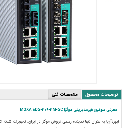
ماینده
سمی
وگزا
ر
یران
توضیحات محصول
مشخصات فنی
معرفی سوئیچ غیرمدیریتی موگزا MOXA EDS-309-3M-SC