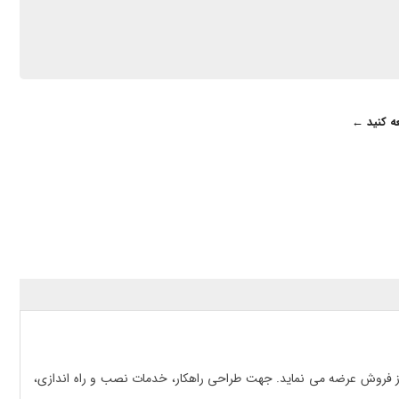
عه کنید ←
گزا در ایران، تجهیزات شبکه اتوماسیون صنعتی را با قیمتی‌ رقابتی، گارانتی 3 ساله معتبر و 10 سال خدمات پس از فروش عرضه می نماید. جهت طراحی راهکار، خدمات نصب و راه اندازی،