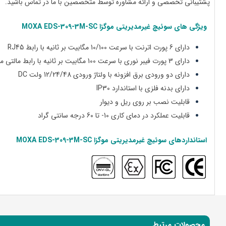
پشتیبانی تخصصی و ارائه مشاوره توسط متخصصین با ما در تماس باشید.
ویژگی های
سوئیچ غیرمدیریتی موگزا MOXA EDS-
-3M-SC
309
دارای 6 پورت اترنت با سرعت 10/100 مگابیت بر ثانیه با رابط RJ45
دارای 3 پورت فیبر نوری با سرعت 100 مگابیت بر ثانیه با رابط مالتی مد SC
دارای
دو ورودی برق افزونه با
ولتاژ ورودی 12/24/48 ولت DC
دارای بدنه فلزی با استاندارد IP30
قابلیت نصب بر روی ریل و دیوار
قابلیت عملکرد در دمای کاری 10- تا 60 درجه سانتی گراد
استانداردهای
سوئیچ غیرمدیریتی موگزا MOXA EDS-
-3M-SC
309
محصولات مرتبط