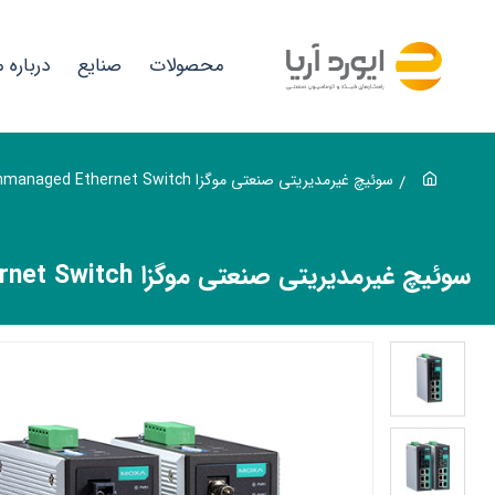
وئیچ
یرمدیریتی
محصولات
صنایع
درباره م
نعتی
وگزا
MOX
سوئیچ غیرمدیریتی صنعتی موگزا MOXA EDS-309-3M-SC Unmanaged Ethernet Switch
EDS
309
سوئیچ غیرمدیریتی صنعتی موگزا MOXA EDS-309-3M-SC Unmanaged Ethernet Switch
3M
S
یوردآریا
نها