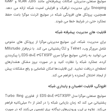
سوئیچ صنعتی مدیریتی
امکانات پیشرفته‌ای مانند
QoS
،
VLAN
و
IGMP
Snooping
برای مدیریت ترافیک و افزایش امنیت شبکه ارائه می دهد.
همچنین، پروتکل های افزونگی شبکه در سوئیچ اترنت موگزا باعث حفظ
عملکرد حتی در شرایط خطا می شوند.
قابلیت های مدیریت پیشرفته شبکه
برای مدیریت شبکه، این
سوئیچ مدیریتی موگزا
از پروتکل های متنوعی
شامل مرورگر وب،
Telnet
و
CLI
پشتیبانی می کند. با نرم‌افزار
MXstudio
می توانید به راحتی
سوئیچ موگزا سری
EDS-510E-3GTXSFP
را پیکربندی
کرده، عملکرد شبکه را نظارت کنید و در صورت بروز مشکل هشدارهای
لحظه‌ای دریافت نمایید. این قابلیت‌ها امکان شناسایی و رفع مشکلات پیش
از ایجاد اختلال گسترده را فراهم می کند.
افزونگی، قابلیت اطمینان و پایداری شبکه
سوئیچ صنعتی موگزا مدل
EDS-510E-3GTXSFP
از فناوری
Turbo Ring
پشتیبانی می کند که زمان بازیابی شبکه را در کمتر از
20
میلی‌ثانیه فراهم
می‌کند. علاوه بر این، ورودی‌های دوگانه برق تضمین می‌کنند که در صورت