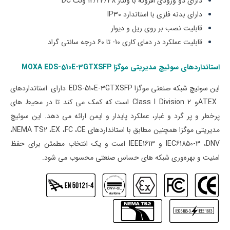
دارای دو ورودی افزونه با ولتاژ 12/24/48 ولت DC
دارای بدنه فلزی با استاندارد IP30
قابلیت نصب بر روی ریل و دیوار
قابلیت عملکرد در دمای کاری 10- تا 60 درجه سانتی گراد
استانداردهای
سوئیچ مدیریتی موگزا MOXA
GTXSFP
-3
510E
EDS-
این
سوئیچ شبکه صنعتی موگزا
EDS-510E-3GTXSFP
دارای استانداردهای
ATEX
و
Class I Division 2
است که کمک می کند تا در محیط های
پرخطر و پر گرد و غبار، عملکرد پایدار و ایمن ارائه می دهد. این
سوئیچ
مدیریتی موگزا همچنین مطابق با استانداردهای
CE
،
FC
،
EX
،
NEMA TS2
،
DNV
،
IEC61850-3
و
IEEE1613
است و یک انتخاب مطمئن برای حفظ
امنیت و بهره‌وری شبکه های حساس صنعتی محسوب می شود
.