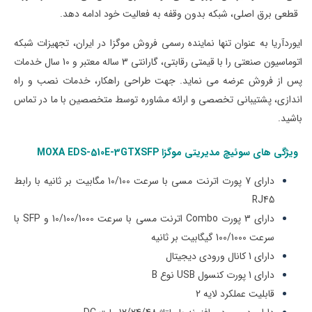
قطعی برق اصلی، شبکه بدون وقفه به فعالیت خود ادامه دهد.
ایوردآریا به عنوان تنها نماینده رسمی فروش موگزا در ایران، تجهیزات شبکه
اتوماسیون صنعتی را با قیمتی‌ رقابتی، گارانتی 3 ساله معتبر و 10 سال خدمات
پس از فروش عرضه می نماید. جهت طراحی راهکار، خدمات نصب و راه
اندازی، پشتیبانی تخصصی و ارائه مشاوره توسط متخصصین با ما در تماس
باشید.
ویژگی های
سوئیچ مدیریتی موگزا MOXA
GTXSFP
-3
510E
EDS-
دارای 7 پورت اترنت مسی با سرعت 10/100 مگابیت بر ثانیه با رابط
RJ45
دارای 3 پورت Combo اترنت مسی با سرعت 10/100/1000 و SFP با
سرعت 100/1000 گیگابیت بر ثانیه
دارای 1 کانال ورودی دیجیتال
دارای 1 پورت کنسول USB نوع B
قابلیت عملکرد لایه 2