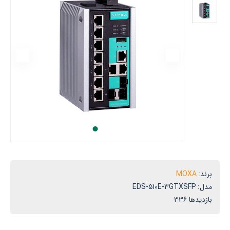
سمی
وگزا
ر
یران
برند:
MOXA
مدل:
EDS-510E-3GTXSFP
بازدیدها 336