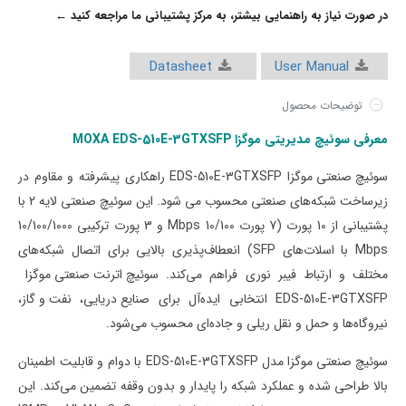
در صورت نیاز به راهنمایی بیشتر، به مرکز پشتیبانی ما مراجعه کنید ←
Datasheet
User Manual
توضیحات محصول
معرفی سوئیچ مدیریتی موگزا MOXA
-3GTXSFP
510E
EDS-
سوئیچ صنعتی موگزا
EDS-510E-3GTXSFP
راهکاری پیشرفته و مقاوم در
زیرساخت شبکه‌های صنعتی
محسوب می شود. این
سوئیچ صنعتی لایه 2
با
پشتیبانی از
10
پورت (
7
پورت 10/100 Mbps
و
3
پورت ترکیبی 10/100/1000
Mbps
با اسلات‌های
SFP
) انعطاف‌پذیری بالایی برای اتصال شبکه‌های
مختلف و ارتباط فیبر نوری فراهم می‌کند.
سوئیچ اترنت صنعتی موگزا
EDS-510E-3GTXSFP
انتخابی ایده‌آل برای
صنایع دریایی
،
نفت و گاز
،
نیروگاه‌ها
و
حمل و نقل ریلی
و
جاده‌ای
محسوب می‌شود.
سوئیچ صنعتی موگزا مدل
EDS-510E-3GTXSFP
با دوام و قابلیت اطمینان
بالا طراحی شده و عملکرد شبکه را پایدار و بدون وقفه تضمین می‌کند. این