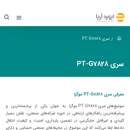
ری
PT
G782
وگزا
سری PT-G7828
یورد
سری PT-G7828
ریا
نها
ماینده
معرفی سری PT-G7828 موگزا
سمی
سوئیچ‌های سری
PT-G7828
موگزا
به عنوان یکی از برجسته‌ترین و
پیشرفته‌ترین راهکارهای ارتباطی در حوزه شبکه‌های صنعتی، نقش بسیار
وگزا
کلیدی و غیرقابل جایگزینی در تضمین پایداری، امنیت و کیفیت انتقال
ر
داده‌ها ایفا می‌کنند که این موضوع در محیط‌های صنعتی حساس و دارای