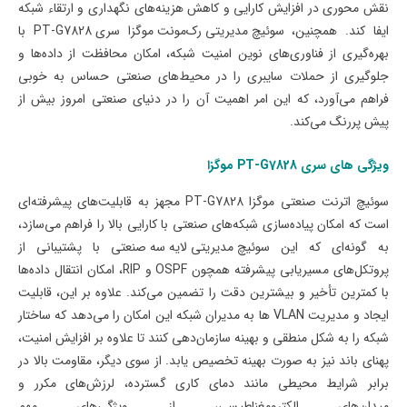
نقش محوری در افزایش کارایی و کاهش هزینه‌های نگهداری و ارتقاء شبکه
ایفا کند. همچنین،
سوئیچ مدیریتی رک‌مونت موگزا
سری
PT-G7828
با
بهره‌گیری از فناوری‌های نوین امنیت شبکه، امکان محافظت از داده‌ها و
جلوگیری از حملات سایبری را در محیط‌های صنعتی حساس به خوبی
فراهم می‌آورد، که این امر اهمیت آن‌ را در دنیای صنعتی امروز بیش از
پیش پررنگ می‌کند
.
ویژگی های سری
PT-G7828
موگزا
سوئیچ اترنت صنعتی موگزا
PT-G7828
مجهز به قابلیت‌های پیشرفته‌ای
است که امکان پیاده‌سازی شبکه‌های صنعتی با کارایی بالا را فراهم می‌سازد،
به گونه‌ای که این
سوئیچ مدیریتی لایه سه صنعتی
با پشتیبانی از
پروتکل‌های مسیریابی پیشرفته همچون
OSPF
و
RIP
، امکان انتقال داده‌ها
با کمترین تأخیر و بیشترین دقت را تضمین می‌کند. علاوه بر این، قابلیت
ایجاد و مدیریت
VLAN
ها به مدیران شبکه این امکان را می‌دهد که ساختار
شبکه را به شکل منطقی و بهینه سازمان‌دهی کنند تا علاوه بر افزایش امنیت،
پهنای باند نیز به صورت بهینه تخصیص یابد. از سوی دیگر، مقاومت بالا در
برابر شرایط محیطی مانند دمای کاری گسترده، لرزش‌های مکرر و
میدان‌های الکترومغناطیسی، از ویژگی‌های مهم