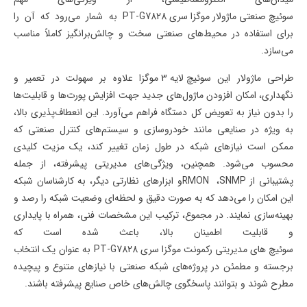
سوئیچ صنعتی ماژولار موگزا سری
PT-G7828
به شمار می‌رود که آن را
برای استفاده در محیط‌های صنعتی سخت و چالش‌برانگیز کاملاً مناسب
می‌سازد
.
طراحی ماژولار این
سوئیچ لایه 3 موگزا
علاوه بر سهولت در تعمیر و
نگهداری، امکان افزودن ماژول‌های جدید جهت افزایش پورت‌ها و قابلیت‌ها
را بدون نیاز به تعویض کل دستگاه فراهم می‌آورد. این انعطاف‌پذیری بالا،
به ویژه در صنایعی مانند خودروسازی و سیستم‌های کنترل صنعتی که
ممکن است نیازهای شبکه در طول زمان تغییر کند، یک مزیت کلیدی
محسوب می‌شود. همچنین، ویژگی‌های مدیریتی پیشرفته، از جمله
پشتیبانی از
SNMP
،
RMON
و ابزارهای نظارتی دیگر، به کارشناسان شبکه
این امکان را می‌دهد که به صورت دقیق و لحظه‌ای وضعیت شبکه را رصد و
بهینه‌سازی نمایند. در مجموع، ترکیب این مشخصات فنی، همراه با پایداری
و قابلیت اطمینان بالا، باعث شده است که
سوئیچ های مدیریتی رکمونت موگزا
سری
PT-G7828
به عنوان یک انتخاب
برجسته و مطمئن در پروژه‌های شبکه صنعتی با نیازهای متنوع و پیچیده
مطرح شوند و بتوانند پاسخگوی چالش‌های خاص صنایع پیشرفته باشند
.