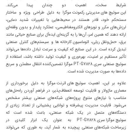
شرایط سخت، اهمیت دو چندان پیدا می‌کند.
یران
این سوئیچ های مدیریتی رکمونت موگزا
به دلیل طراحی ویژه و ساختار
مستحکم خود، قادر هستند در محیط‌هایی با تغییرات شدید دمایی،
لرزش‌های مکرر و نویزهای الکترومغناطیسی، عملکرد پایدار و بدون وقفه‌ای
ارائه دهند که همین امر، آن‌ها را به گزینه‌ای ایده‌آل برای صنایع حیاتی مانند
برق
،
حمل‌ونقل ریلی
،
اتوماسیون کارخانه ها
و سیستم‌های کنترل صنعتی
تبدیل کرده است. در این صنایع که کیفیت و سرعت تبادل داده‌ها می‌تواند
تأثیر مستقیم بر امنیت، بهره‌وری و کیفیت تولید داشته باشد، استفاده از
سوئیچ صنعتی سری
PT-G7828
موگزا
تضمین‌کننده انتقال مطمئن و سریع
داده‌ها به صورت مدیریت شده است
.
علاوه بر این، اهمیت
سوئیچ های اترنت موگزا
به دلیل برخورداری از
معماری ماژولار و قابلیت توسعه انعطاف‌پذیر، در فراهم آوردن راه‌حل‌های
متناسب با نیازهای متنوع پروژه‌های شبکه‌های صنعتی بیشتر مشخص
می‌شود. قابلیت مدیریت پیشرفته و توانایی پشتیبانی از تعداد زیادی از
دستگاه‌های متصل در یک شبکه صنعتی، باعث شده است که
سوئیچ موگزا سری
PT-G7828
به عنوان یک ابزار کلیدی در
زیرساخت‌ شبکه‌های صنعتی
پیچیده به شمار آید، به طوری که می‌تواند