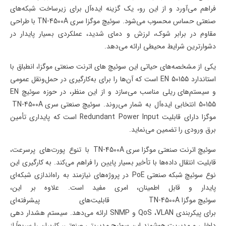
فراهم می‌آورد و از این رو، یک گزینه ایده‌آل برای زیرساخت شبکه‌های
صنعتی حساس محسوب می‌شود.
سوئیچ موگزا سری
TN-4500A
با طراحی
مقاوم در برابر شوک، لرزش و دمای شدید، عملکردی بسیار پایدار در
دشوارترین شرایط محیطی ارائه می‌دهد
.
یکی از مشخصه‌های حیاتی این
سوئیچ های اترنت صنعتی موگزا
، انطباق با
استاندارد
EN 50155
است که آن‌ها را برای به‌کارگیری در
حمل‌ونقل عمومی
و
سیستم‌های ریلی
مناسب می‌سازد و از این منظر، در حوزه
سوئیچ
EN
50155
انتخابی ایده‌آل به شمار می‌روند.
سوئیچ صنعتی سری
TN-4500A
موگزا
دارای قابلیت
Redundant Power Input
است که پایداری تأمین
برق ورودی را تضمین می‌نماید
.
سوئیچ اترنت صنعتی موگزا سری TN-4500A
با تنوع پورت‌های پرسرعت،
قابلیت انتقال داده‌ها با تأخیر بسیار پایین را فراهم می‌کند. به کارگیری این
نوع
سوئیچ شبکه صنعتی
PoE
در پروژه‌های نیازمند به راه‌اندازی شبکه‌ای
پایدار و قابل اطمینان، امری مفید است. علاوه بر این،
سوئیچ موگزا TN-4500A
قابلیت‌های پیشرفته‌ای
برای
پیکربندی
VLAN
،
QoS
و
SNMP
ارائه می‌دهد. سیستم هشدار دهی
داخلی و مدیریت هوشمند این
سوئیچ مدیریتی صنعتی
، کاربران را سریعاً از