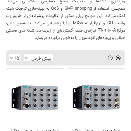
رمزنگاری داده‌ها و مدیریت سطح دسترسی پشتیبانی می‌کند.
همچنین،
استفاده از
IGMP snooping
و
QoS
به بهینه‌سازی ترافیک شبکه
کمک می‌کند. این سوئیچ ریلی مذکور از تنظیمات پیشرفته‌ای از طریق وب‌
واسط،
CLI
و
نرم‌افزار
MXview
موگزا
پشتیبانی می‌کند. به همین دلیل،
موگزا TN-4500A
نیازهای طیف گسترده‌ای از
زیرساخت‌ شبکه های صنعتی
حیاتی و پروژه‌های اتوماسیون را به‌خوبی برآورده می‌سازد
.
0
سوئیچ مدیریتی صنعتی موگزا
سوئیچ مدیریتی صنعتی موگزا