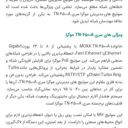
خطاهای شبکه مطلع می‌سازد. تمامی این ویژگی‌ها باعث شده است که
سوئیچ های مدیریتی موگزا سری
TN-4500A
به یکی از گزینه‌های مورد
علاقه مهندسان شبکه تبدیل شود
.
ویژگی های سری
TN-4500A
موگزا
خانواده MOXA TN-4500A
با پشتیبانی از 8 تا 24 پورت
Gigabit
Ethernet
یا
Fast Ethernet
، انعطاف‌پذیری بالایی را در طراحی شبکه‌های
صنعتی فراهم می‌کند. این
سوئیچ
PoE
موگزا
برای افزایش افزونگی شبکه و
تضمین عملکرد پایدار در شرایط بحرانی، از پروتکل‌هایی مانند
Turbo
Chain/Turbo Ring
و
RSTP/STP
پشتیبانی می‌کند. طراحی بدون فن و
بدنه فلزی مقاوم این
سوئیچ های مدیریتی موگزا سری TN-4500A
، آن‌ها را
برای کار در دماهای بین 40- تا 75 درجه سانتی‌گراد مناسب می‌سازد.
سیستم هشدار آلارم دیجیتال برای مانیتورینگ وضعیت شبکه، یکی دیگر از
قابلیت‌های برجسته
سری
TN-4500A
موگزا
است.
این سوئیچ
M12
با امکان نصب روی ریل یا دیوار، انعطاف‌پذیری لازم برای
انواع محیط‌های صنعتی را داراست. از بعد امنیتی، این دستگاه از لاگ‌گیری،