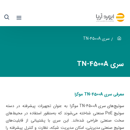
ری
TN
4500
وگزا
سری TN-4500A
یوردآریا
سری TN-4500A
نها
ماینده
سمی
معرفی سری TN-4500A موگزا
وگزا
سوئیچ‌های سری
TN-4500A
موگزا
به عنوان تجهیزات پیشرفته در دسته
سوئیچ PoE
صنعتی
شناخته می‌شوند که به‌منظور استفاده در محیط‌های
ر
سخت صنعتی طراحی شده‌اند. این سری با پشتیبانی از قابلیت‌های
یران
سوئیچ‌ صنعتی مدیریتی
، امکان مدیریت شبکه، نظارت و کنترل پیشرفته را