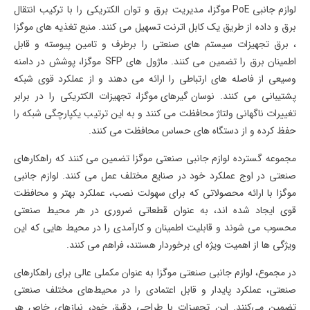
لوازم جانبی
PoE
موگزا
، مدیریت برق و توان الکتریکی را با ترکیب انتقال
برق و داده از طریق یک کابل اترنت تسهیل می کنند.
منبع تغذیه های موگزا
، برق تجهیزات سیستم های صنعتی را برطرف و تامین پیوسته و قابل
اطمینان برق را تضمین می کنند. ماژول های
SFP
موگزا، پوشش در دامنه
وسیعی از فاصله های ارتباطی را ارائه می دهند و از عملکرد قوی شبکه
پشتیبانی می کنند.
نوسان گیرهای موگزا
، تجهیزات الکتریکی را در برابر
تغییرات ناگهانی ولتاژ محافظت می کنند و به این ترتیب یکپارچگی شبکه را
حفظ کرده و از دستگاه های حساس محافظت می کنند.
مجموعه گسترده لوازم جانبی صنعتی موگزا تضمین می کنند که راهکارهای
صنعتی در اوج عملکرد خود در صنایع مختلف عمل می کنند. لوازم جانبی
موگزا با ارائه محصولاتی که برای سهولت نصب، عملکرد بهتر و محافظت
قوی ایجاد شده اند، به عنوان قطعاتی ضروری در هر محیط صنعتی
محسوب می شوند و قابلیت اطمینان و کارآمدی را در محیط هایی که این
ویژگی ها از اهمیت ویژه ای برخوردار هستند، فراهم می کنند.
در مجموع، لوازم جانبی صنعتی موگزا به عنوان مکملی عالی برای راهکارهای
صنعتی، عملکرد پایدار و قابل اعتمادی را در محیط‌های مختلف صنعتی
تضمین می‌کنند. این تجهیزات با طراحی دقیق خود، نیازهای خاص هر