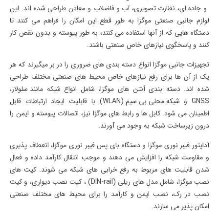
و
جاده ای
،
نظارت تصویری
،
آب و فاضلاب
و
معادن
طراحی شده اند. این
لوازم جانبی صنعتی موگزا به طور قطع این امکان را فراهم می کنند تا
دستگاه هایی که از آنها استفاده می کنند، به طور پیوسته و بدون نقص کار
کنند و پاسخگوی نیازهای خاص صنعتی باشند.
تجهیزات جانبی موگزا
انواع دسته بندی های ضروری را در بر میگیرند که هر
یک از آن ها برای رفع نیازهای خاص محیط های صنعتی مختلف طراحی
شده اند. دسته بندی آنتن های موگزا، شامل انواع شبکه
مانند سلولار
،
GNSS
و
شبکه محلی بی سیم (WLAN)
با قابلیت ایجاد ارتباطات قابل
اطمینان می شود.
کابل ها و رابط های موگزا
نیز، اتصالات پیوسته و ایمن را
درون زیرساخت شبکه به وجود می آورند.
آداپتور فیبر نوری موگزا و دستگاه بای پس فیبر نوری موگزا، انعطاف پذیری
و مقاومت شبکه را افزایش می دهند و موجب انتقال کارآمد داده و فعال
شدن قابلیت های مربوط به رفع خرابی های شبکه می شوند. کیت های
نصب موگزا، شامل مدل های ریلی (
DIN-rail
) ، کیت نصب دیواری، و کیت
نصب در رک، نصب ایمن و کارآمد را برای محیط های مختلف صنعتی
امکان پذیر می سازند.