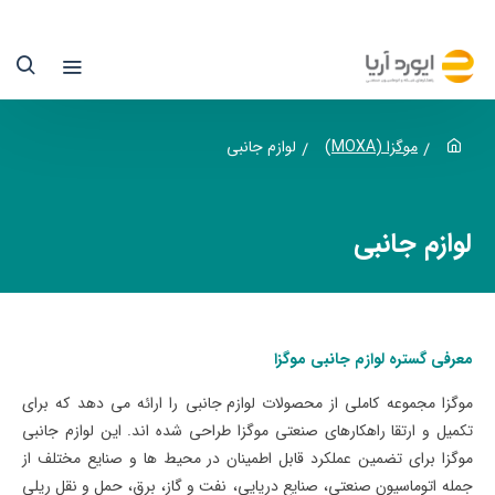
وازم
انبی
وگزا
موگزا (MOXA)
لوازم جانبی
یوردآریا
نها
لوازم جانبی
ماینده
سمی
وگزا
معرفی گستره لوازم جانبی موگزا
ر
موگزا
مجموعه کاملی از محصولات
لوازم جانبی
را ارائه می دهد که برای
تکمیل و ارتقا راهکارهای صنعتی موگزا طراحی شده اند. این لوازم جانبی
یران
موگزا برای تضمین عملکرد قابل اطمینان در محیط ها و صنایع مختلف از
جمله
اتوماسیون صنعتی
،
صنایع دریایی
،
نفت و گاز
،
برق
،
حمل و نقل ریلی